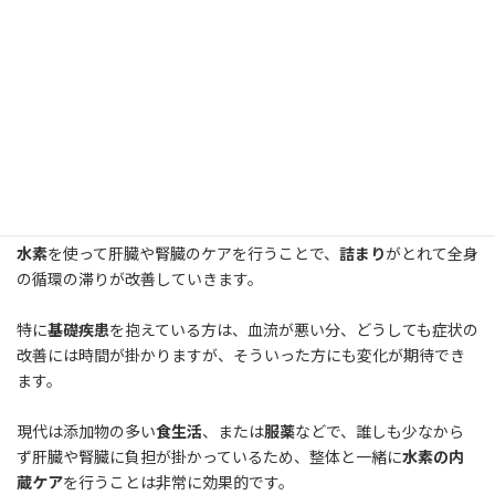
れていますが、こういった箇所に負荷が掛かることによって
血液
がうっ滞
し、全身の
循環の滞り
が引き起こされます。
整体での効果的な内蔵ケア
まずは、体の全体的な歪みを取ることで、内臓を守るための補正
が緩むので、この
タイミングに内臓調整
するのが効果的です。
水素
を使って肝臓や腎臓のケアを行うことで、
詰まり
がとれて全身
の循環の滞りが改善していきます。
特に
基礎疾患
を抱えている方は、血流が悪い分、どうしても症状の
改善には時間が掛かりますが、そういった方にも変化が期待でき
ます。
現代は添加物の多い
食生活
、または
服薬
などで、誰しも少なから
ず肝臓や腎臓に負担が掛かっているため、整体と一緒に
水素の内
蔵ケア
を行うことは非常に効果的です。