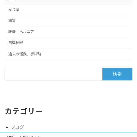
反り腰
猫背
腰痛 ヘルニア
自律神経
過去の怪我、手術跡
検
索:
カテゴリー
ブログ